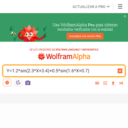
ACTUALIZAR A PRO
Usa Wolfram|Alpha 
 para obtener
Pro
resultados verificados con la realidad
Actualizar a la versión 
Pro
Y=1.2*sin(2.3*X+3.4)+0.5*sin(1.6*X+0.7)