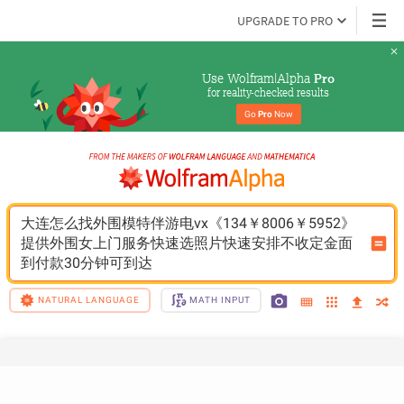
UPGRADE TO PRO
Use Wolfram|Alpha 
Pro
for reality-checked results
Go 
Pro
 Now
大连怎么找外围模特伴游电vx《134￥8006￥5952》
提供外围女上门服务快速选照片快速安排不收定金面
到付款30分钟可到达
NATURAL LANGUAGE
MATH INPUT