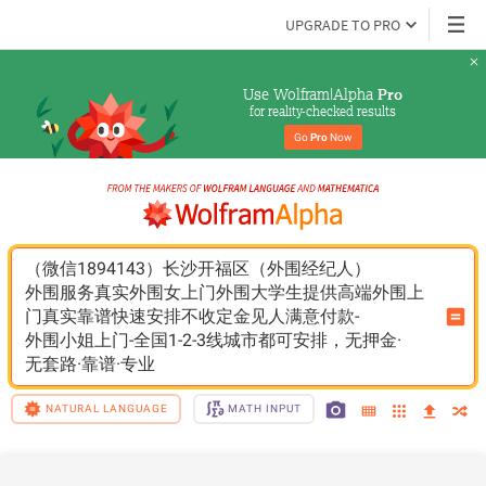
UPGRADE TO PRO
Use Wolfram|Alpha 
Pro
for reality-checked results
Go 
Pro
 Now
（微信1894143）长沙开福区（外围经纪人）
外围服务真实外围女上门外围大学生提供高端外围上
门真实靠谱快速安排不收定金见人满意付款-
外围小姐上门-全国1-2-3线城市都可安排，无押金·
无套路·靠谱·专业
NATURAL LANGUAGE
MATH INPUT