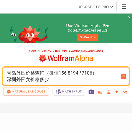
UPGRADE TO PRO
Use Wolfram|Alpha 
Pro
for reality-checked results
Go 
Pro
 Now
青岛外围价格查询（微信156-8194-*7106）
深圳外围女价格多少
NATURAL LANGUAGE
MATH INPUT