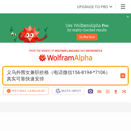
UPGRADE TO PRO
Use Wolfram|Alpha 
Pro
for reality-checked results
Go 
Pro
 Now
义乌外围女兼职价格（电话微信156-8194-*7106）
真实可靠快速安排
NATURAL LANGUAGE
MATH INPUT